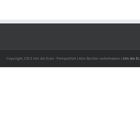
Copyright 2013 Um die Ecke - Pempelfort | Alle Rechte vorbehalten |
Um die Ec