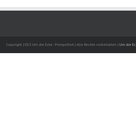
Copyright 2013 Um die Ecke - Pempelfort | Alle Rechte vorbehalten |
Um die Ec