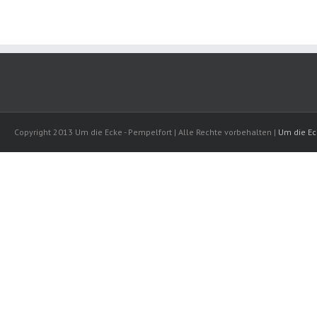
Copyright 2013 Um die Ecke - Pempelfort | Alle Rechte vorbehalten |
Um die Ec