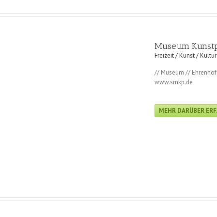
Museum Kunstp
Freizeit / Kunst / Kultur
// Museum // Ehrenhof
www.smkp.de
MEHR DARÜBER ER