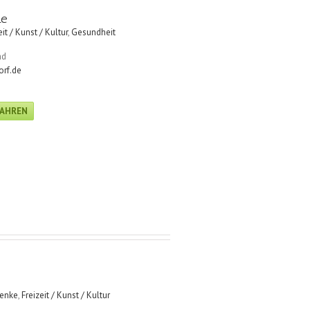
me
eit / Kunst / Kultur
,
Gesundheit
ad
rf.de
FAHREN
henke
,
Freizeit / Kunst / Kultur