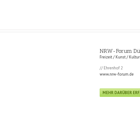
NRW-Forum Düs
Freizeit / Kunst / Kultur
// Ehrenhof 2
www.nrw-forum.de
MEHR DARÜBER ER