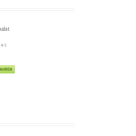
alst
 4-5
FAHREN