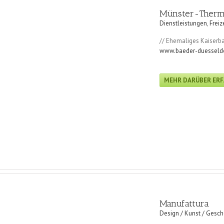
Münster-Ther
Dienstleistungen
,
Freiz
// Ehemaliges Kaiserb
www.baeder-duesseldo
MEHR DARÜBER ER
Manufattura
Design / Kunst / Gesc